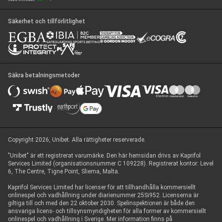
Säkerhet och tillförlitlighet
Säkra betalningsmetoder
Copyright 2026, Unibet. Alla rättigheter reserverade.
"Unibet" är ett registrerat varumärke. Den här hemsidan drivs av Kaprifol
Services Limited (organisationsnummer C 109228). Registrerat kontor: Level
6, The Centre, Tigne Point, Sliema, Malta.
Kaprifol Services Limited har licenser för att tillhandhålla kommersiellt
onlinespel och vadhållning under diarienummer 25Si952. Licenserna är
giltiga till och med den 22 oktober 2030. Spelinspektionen är både den
ansvariga licens- och tillsynsmyndigheten för alla former av kommersiellt
onlinespel och vadhållning i Sverige. Mer information finns på