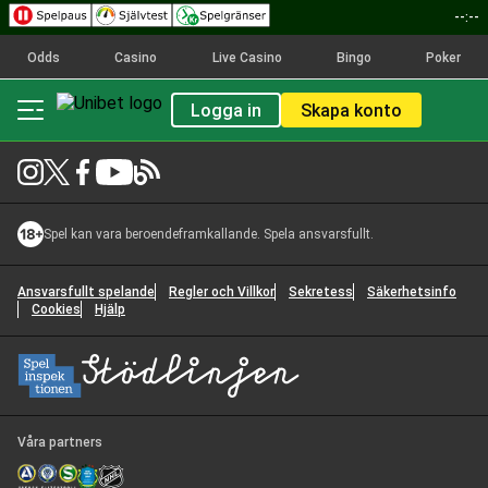
--:--
Odds
Casino
Live Casino
Bingo
Poker
Logga in
Skapa konto
Spel kan vara beroendeframkallande. Spela ansvarsfullt.
Ansvarsfullt spelande
Regler och Villkor
Sekretess
Säkerhetsinfo
Cookies
Hjälp
Våra partners