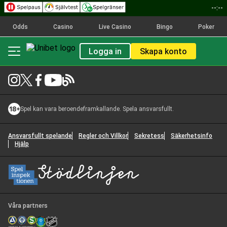
--:--
Odds
Casino
Live Casino
Bingo
Poker
Logga in
Skapa konto
Spel kan vara beroendeframkallande. Spela ansvarsfullt.
Ansvarsfullt spelande
Regler och Villkor
Sekretess
Säkerhetsinfo
Hjälp
Våra partners