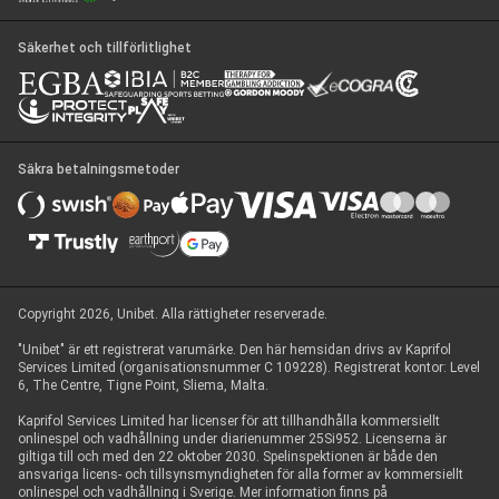
Säkerhet och tillförlitlighet
Säkra betalningsmetoder
Copyright 2026, Unibet. Alla rättigheter reserverade.
"Unibet" är ett registrerat varumärke. Den här hemsidan drivs av Kaprifol
Services Limited (organisationsnummer C 109228). Registrerat kontor: Level
6, The Centre, Tigne Point, Sliema, Malta.
Kaprifol Services Limited har licenser för att tillhandhålla kommersiellt
onlinespel och vadhållning under diarienummer 25Si952. Licenserna är
giltiga till och med den 22 oktober 2030. Spelinspektionen är både den
ansvariga licens- och tillsynsmyndigheten för alla former av kommersiellt
onlinespel och vadhållning i Sverige. Mer information finns på