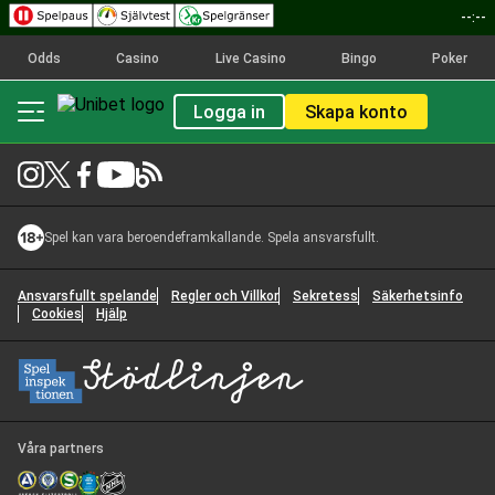
--:--
Odds
Casino
Live Casino
Bingo
Poker
Logga in
Skapa konto
Spel kan vara beroendeframkallande. Spela ansvarsfullt.
Ansvarsfullt spelande
Regler och Villkor
Sekretess
Säkerhetsinfo
Cookies
Hjälp
Våra partners