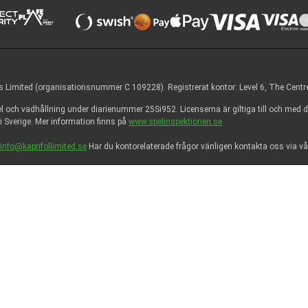
ces Limited (organisationsnummer C 109228). Registrerat kontor: Level 6, The Centre
spel och vadhållning under diarienummer 25Si952. Licenserna är giltiga till och med
i Sverige. Mer information finns på
www.spelinspektionen.se
info@kaprifollimited.se
Har du kontorelaterade frågor vänligen kontakta oss via vå