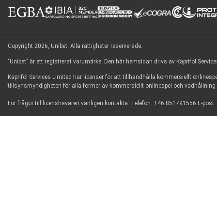
Copyright 2026, Unibet. Alla rättigheter reserverade.
"Unibet" är ett registrerat varumärke. Den här hemsidan drivs av Kaprifol Servi
Kaprifol Services Limited har licenser för att tillhandhålla kommersiellt online
tillsynsmyndigheten för alla former av kommersiellt onlinespel och vadhållning 
För frågor till licenshavaren vänligen kontakta: Telefon: +46 851791556 E-post: