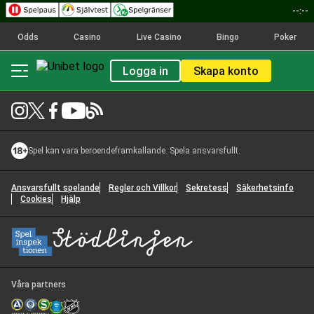
--:--
Odds
Casino
Live Casino
Bingo
Poker
Logga in
Skapa konto
Spel kan vara beroendeframkallande. Spela ansvarsfullt.
Ansvarsfullt spelande
Regler och Villkor
Sekretess
Säkerhetsinfo
Cookies
Hjälp
Våra partners