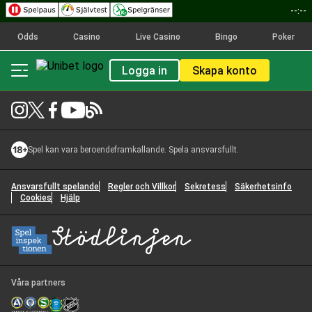
--:--
Odds
Casino
Live Casino
Bingo
Poker
Logga in
Skapa konto
Spel kan vara beroendeframkallande. Spela ansvarsfullt.
Ansvarsfullt spelande
Regler och Villkor
Sekretess
Säkerhetsinfo
Cookies
Hjälp
Våra partners