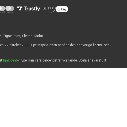
, Tigne Point, Sliema, Malta.
 den 22 oktober 2030. Spelinspektionen är både den ansvariga licens- och
rt
hjälpcenter
. Spel kan vara beroendeframkallande. Spela ansvarsfullt.