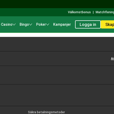
Välkomstbonus
|
Matchfixnin
Logga in
Skap
e Casino
Bingo
Poker
Kampanjer
An
Säkra betalningsmetoder