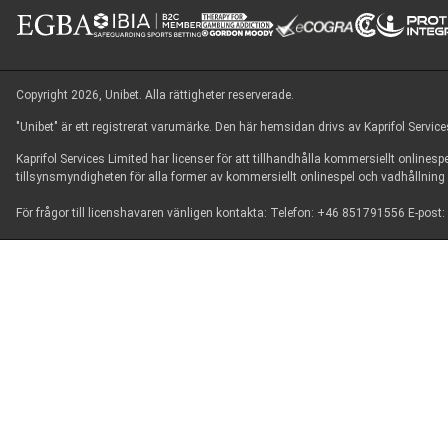
Copyright 2026, Unibet. Alla rättigheter reserverade.
"Unibet" är ett registrerat varumärke. Den här hemsidan drivs av Kaprifol Servi
Kaprifol Services Limited har licenser för att tillhandhålla kommersiellt online
tillsynsmyndigheten för alla former av kommersiellt onlinespel och vadhållning 
För frågor till licenshavaren vänligen kontakta: Telefon: +46 851791556 E-post: