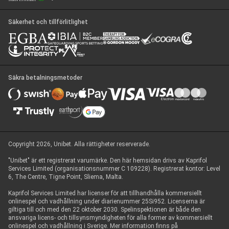
Säkerhet och tillförlitlighet
Säkra betalningsmetoder
Copyright 2026, Unibet. Alla rättigheter reserverade.
"Unibet" är ett registrerat varumärke. Den här hemsidan drivs av Kaprifol
Services Limited (organisationsnummer C 109228). Registrerat kontor: Level
6, The Centre, Tigne Point, Sliema, Malta.
Kaprifol Services Limited har licenser för att tillhandhålla kommersiellt
onlinespel och vadhållning under diarienummer 25Si952. Licenserna är
giltiga till och med den 22 oktober 2030. Spelinspektionen är både den
ansvariga licens- och tillsynsmyndigheten för alla former av kommersiellt
onlinespel och vadhållning i Sverige. Mer information finns på