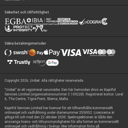
Säkerhet och tillförlitlighet
Säkra betalningsmetoder
Copyright 2026, Unibet. Alla rättigheter reserverade.
"Unibet" är ett registrerat varumärke. Den här hemsidan drivs av Kaprifol
Services Limited (organisationsnummer C 109228). Registrerat kontor: Level
6, The Centre, Tigne Point, Sliema, Malta.
Kaprifol Services Limited har licenser för att tillhandhålla kommersiellt
onlinespel och vadhållning under diarienummer 25Si952. Licenserna är
giltiga till och med den 22 oktober 2030. Spelinspektionen är både den
ansvariga licens- och tillsynsmyndigheten för alla former av kommersiellt
onlinespel och vadhållning i Sverige. Mer information finns på