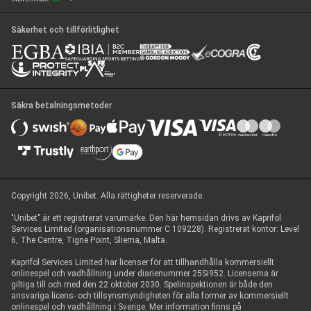
Säkerhet och tillförlitlighet
Säkra betalningsmetoder
Copyright 2026, Unibet. Alla rättigheter reserverade.
"Unibet" är ett registrerat varumärke. Den här hemsidan drivs av Kaprifol
Services Limited (organisationsnummer C 109228). Registrerat kontor: Level
6, The Centre, Tigne Point, Sliema, Malta.
Kaprifol Services Limited har licenser för att tillhandhålla kommersiellt
onlinespel och vadhållning under diarienummer 25Si952. Licenserna är
giltiga till och med den 22 oktober 2030. Spelinspektionen är både den
ansvariga licens- och tillsynsmyndigheten för alla former av kommersiellt
onlinespel och vadhållning i Sverige. Mer information finns på