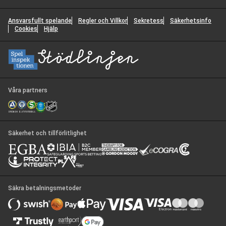
Ansvarsfullt spelande
Regler och Villkor
Sekretess
Säkerhetsinfo
Cookies
Hjälp
Våra partners
Säkerhet och tillförlitlighet
Säkra betalningsmetoder