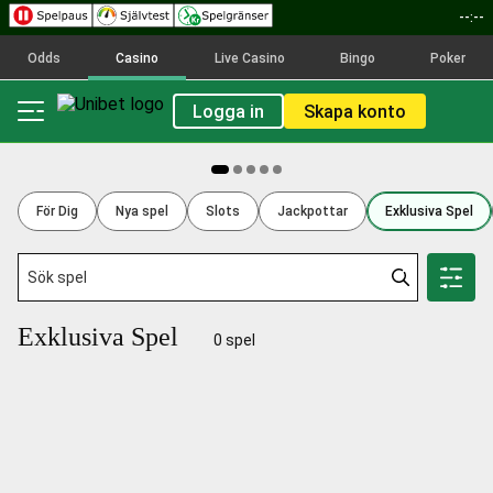
--:--
Odds
Casino
Live Casino
Bingo
Poker
Logga in
Skapa konto
För Dig
Nya spel
Slots
Jackpottar
Exklusiva Spel
e
e
e
Exklusiva Spel
0 spel