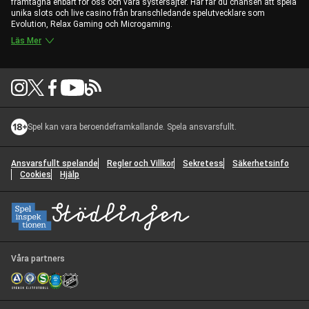
framtagna enbart för oss och våra systersajter. Här får du chansen att spela
unika slots och live casino från branschledande spelutvecklare som
Evolution, Relax Gaming och Microgaming.
Läs Mer
Spel kan vara beroendeframkallande. Spela ansvarsfullt.
Ansvarsfullt spelande
Regler och Villkor
Sekretess
Säkerhetsinfo
Cookies
Hjälp
Våra partners