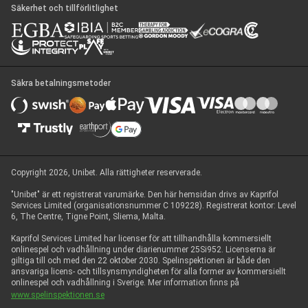
Säkerhet och tillförlitlighet
Säkra betalningsmetoder
Copyright 2026, Unibet. Alla rättigheter reserverade.
"Unibet" är ett registrerat varumärke. Den här hemsidan drivs av Kaprifol
Services Limited (organisationsnummer C 109228). Registrerat kontor: Level
6, The Centre, Tigne Point, Sliema, Malta.
Kaprifol Services Limited har licenser för att tillhandhålla kommersiellt
onlinespel och vadhållning under diarienummer 25Si952. Licenserna är
giltiga till och med den 22 oktober 2030. Spelinspektionen är både den
ansvariga licens- och tillsynsmyndigheten för alla former av kommersiellt
onlinespel och vadhållning i Sverige. Mer information finns på
www.spelinspektionen.se