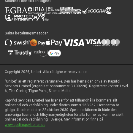
Säkerhet och tillförlitlighet
Säkra betalningsmetoder
Copyright 2026, Unibet. Alla rättigheter reserverade.
"Unibet" är ett registrerat varumärke. Den här hemsidan drivs av Kaprifol
Services Limited (organisationsnummer C 109228). Registrerat kontor: Level
6, The Centre, Tigne Point, Sliema, Malta.
Kaprifol Services Limited har licenser för att tillhandhålla kommersiellt
onlinespel och vadhållning under diarienummer 25Si952. Licenserna är
giltiga till och med den 22 oktober 2030. Spelinspektionen är både den
ansvariga licens- och tillsynsmyndigheten för alla former av kommersiellt
onlinespel och vadhållning i Sverige. Mer information finns på
www.spelinspektionen.se