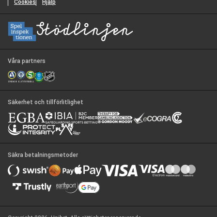
Cookies
Hjälp
Våra partners
Säkerhet och tillförlitlighet
Säkra betalningsmetoder