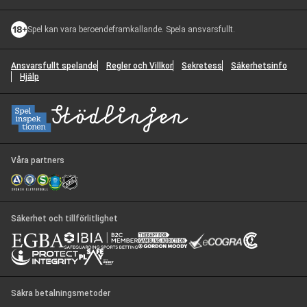
Spel kan vara beroendeframkallande. Spela ansvarsfullt.
Ansvarsfullt spelande
Regler och Villkor
Sekretess
Säkerhetsinfo
Hjälp
Våra partners
Säkerhet och tillförlitlighet
Säkra betalningsmetoder