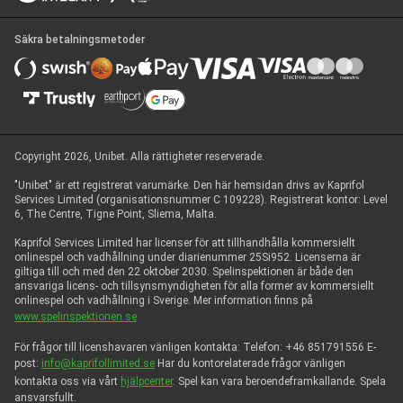
Säkra betalningsmetoder
Copyright 2026, Unibet. Alla rättigheter reserverade.
"Unibet" är ett registrerat varumärke. Den här hemsidan drivs av Kaprifol
Services Limited (organisationsnummer C 109228). Registrerat kontor: Level
6, The Centre, Tigne Point, Sliema, Malta.
Kaprifol Services Limited har licenser för att tillhandhålla kommersiellt
onlinespel och vadhållning under diarienummer 25Si952. Licenserna är
giltiga till och med den 22 oktober 2030. Spelinspektionen är både den
ansvariga licens- och tillsynsmyndigheten för alla former av kommersiellt
onlinespel och vadhållning i Sverige. Mer information finns på
www.spelinspektionen.se
För frågor till licenshavaren vänligen kontakta: Telefon: +46 851791556 E-
post:
info@kaprifollimited.se
Har du kontorelaterade frågor vänligen
kontakta oss via vårt
hjälpcenter
. Spel kan vara beroendeframkallande. Spela
ansvarsfullt.