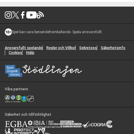
Log in for faster and personalized assistance
Log in
Spel kan vara beroendeframkallande. Spela ansvarsfullt.
You'll be logged into your account.
Continue without logging in
Ansvarsfullt spelande
Regler och Villkor
Sekretess
Säkerhetsinfo
Cookies
Hjälp
Contact Options
1
Våra partners
Säkerhet och tillförlitlighet