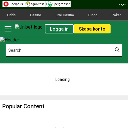
--:--
Odds
Casino
Live Casino
Bingo
Poker
Logga in
Skapa konto
Loading...
Popular Content