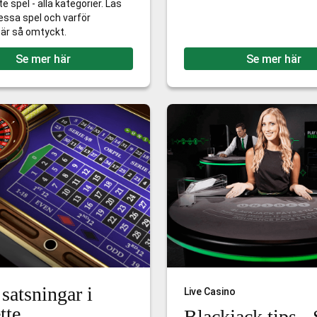
e spel - alla kategorier. Läs
essa spel och varför
 är så omtyckt.
Se mer här
Se mer här
satsningar i
Live Casino
tte
Blackjack tips - 