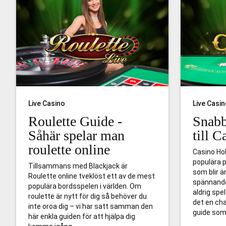
Live Casino
Live Casi
Roulette Guide -
Snabb
Såhär spelar man
till 
roulette online
Casino Ho
populära p
Tillsammans med Blackjack är
som blir ä
Roulette online tveklöst ett av de mest
spännande
populära bordsspelen i världen. Om
aldrig spel
roulette är nytt för dig så behöver du
det en cha
inte oroa dig – vi har satt samman den
guide som.
här enkla guiden för att hjälpa dig