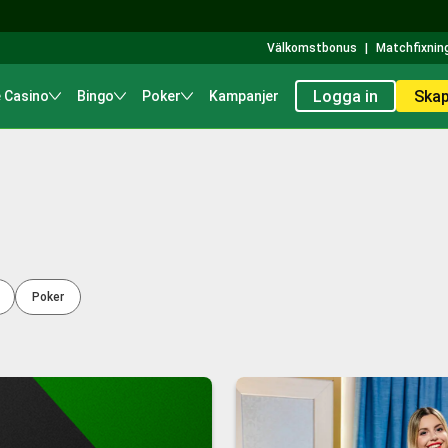
Välkomstbonus
|
Matchfixnin
Logga in
Skap
e Casino
Bingo
Poker
Kampanjer
Poker