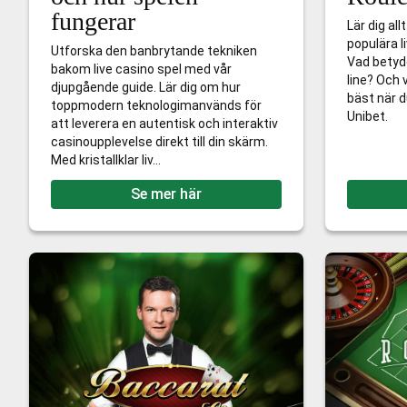
fungerar
Lär dig all
populära l
Utforska den banbrytande tekniken
Vad betyde
bakom live casino spel med vår
line? Och 
djupgående guide. Lär dig om hur
bäst när d
toppmodern teknologimanvänds för
Unibet.
att leverera en autentisk och interaktiv
casinoupplevelse direkt till din skärm.
Med kristallklar liv...
Se mer här