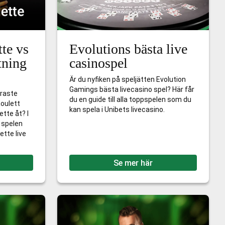
te vs
Evolutions bästa live
ning
casinospel
Är du nyfiken på speljätten Evolution
Gamings bästa livecasino spel? Här får
äraste
du en guide till alla toppspelen som du
Roulett
kan spela i Unibets livecasino.
tte åt? I
å spelen
lette live
Se mer här