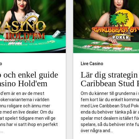
no
Live Casino
 och enkel guide
Lär dig strategin
Casino Hold'em
Caribbean Stud 
ld’em är en av de mest
Om du känner till grunderna 
okervarianterna i världen
fem kort lär du enkelt komma
nnu roligare och ännu mer
med Live Caribbean Stud Poke
 med en live dealer. Om du
enda du behöver tänka på är 
at spelet tidigare men vill ge
spelar mot dealern istället fö
ns har vi satt ihop en perfekt
spelare, så du behöver inte f
..
över några and...