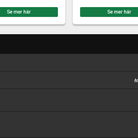
Se mer här
Se mer här
An