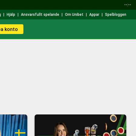
--:--
g
|
Hjälp
|
Ansvarsfullt spelande
|
Om Unibet
|
Appar
|
Spelbloggen
a konto