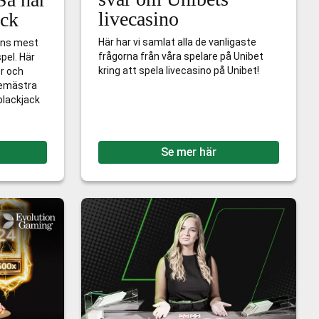
livecasino
ack
Här har vi samlat alla de vanligaste
dens mest
frågorna från våra spelare på Unibet
pel. Här
kring att spela livecasino på Unibet!
er och
 bemästra
 blackjack
Se mer här