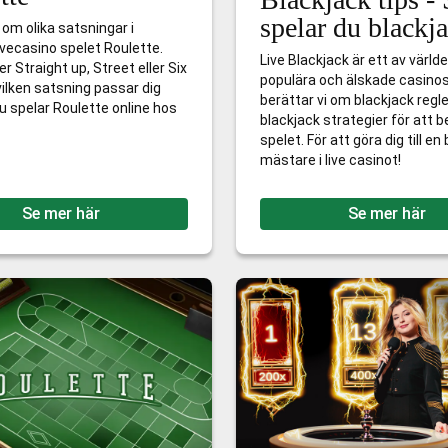
spelar du blackj
t om olika satsningar i
ivecasino spelet Roulette.
Live Blackjack är ett av värl
r Straight up, Street eller Six
populära och älskade casinos
vilken satsning passar dig
berättar vi om blackjack regl
u spelar Roulette online hos
blackjack strategier för att
spelet. För att göra dig till en
mästare i live casinot!
Se mer här
Se mer här