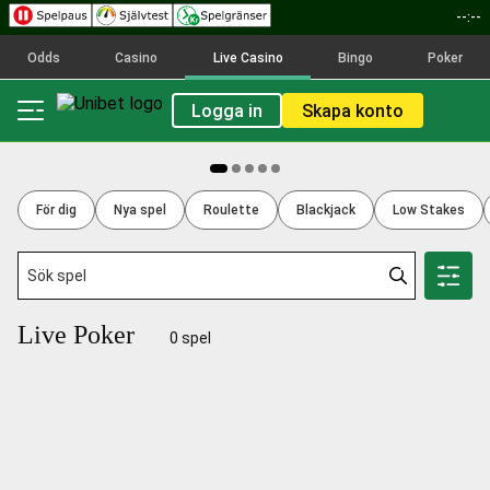
--:--
Odds
Casino
Live Casino
Bingo
Poker
Logga in
Skapa konto
För dig
Nya spel
Roulette
Blackjack
Low Stakes
e
Live Poker
0 spel