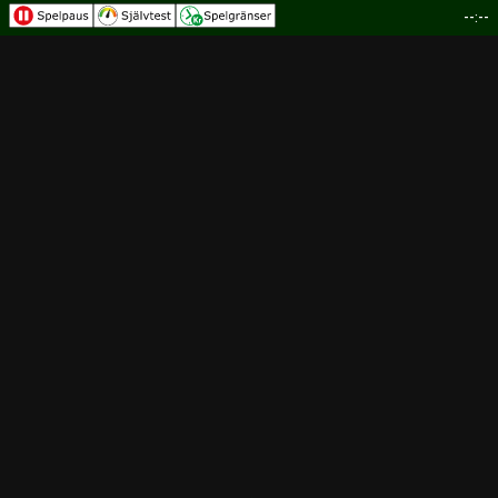
--:--