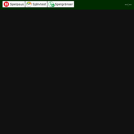
--:--