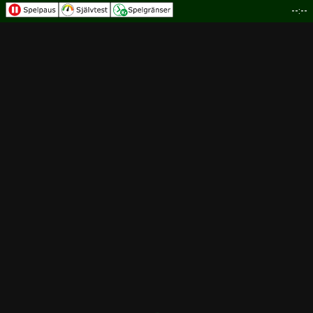
--:--