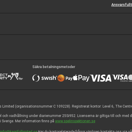
Ansvarsfull
Säkra betalningsmetoder
ces Limited (organisationsnummer C 109228). Registrerat kontor: Level 6, The Centre
spel och vadhållning under diarienummer 25Si952. Licenserna är giltiga till och med
i Sverige. Mer information finns på
www.spelinspektionen.se
info@kaprifollimited.se
Har du kontorelaterade frågor vänligen kontakta oss via vå