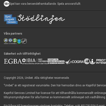
Spel kan vara beroendeframkallande. Spela ansvarsfullt.
Våra partners
Säkerhet och tillförlitlighet
Copyright 2026, Unibet. Alla rättigheter reserverade.
"Unibet" är ett registrerat varumärke. Den här hemsidan drivs av Kaprifol Servi
Kaprifol Services Limited har licenser för att tillhandhålla kommersiellt online
tillsynsmyndigheten för alla former av kommersiellt onlinespel och vadhållning 
För frågor till licenshavaren vänligen kontakta: Telefon: +46 851791556 E-post: