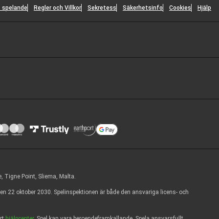
t spelande
Regler och Villkor
Sekretess
Säkerhetsinfo
Cookies
Hjälp
, Tigne Point, Sliema, Malta.
 den 22 oktober 2030. Spelinspektionen är både den ansvariga licens- och
rt
hjälpcenter
. Spel kan vara beroendeframkallande. Spela ansvarsfullt.