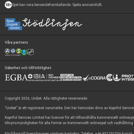
Spel kan vara beroendeframkallande. Spela ansvarsfullt.
Våra partners
Säkerhet och tillförlitlighet
Copyright 2026, Unibet. Alla rättigheter reserverade.
"Unibet" är ett registrerat varumärke. Den här hemsidan drivs av Kaprifol Servi
Kaprifol Services Limited har licenser för att tillhandhålla kommersiellt online
tillsynsmyndigheten för alla former av kommersiellt onlinespel och vadhållning 
För frågor till licenshavaren vänligen kontakta: Telefon: +46 851791556 E-post: