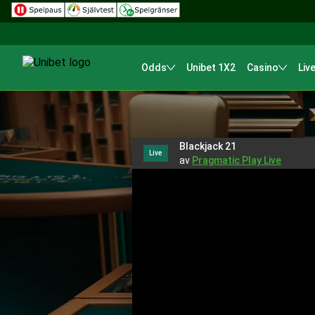
Odds
Unibet 1X2
Casino
Liv
Blackjack 21
Live
av
Pragmatic Play Live