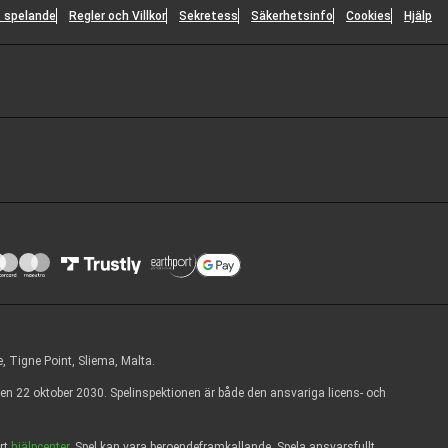
t spelande
Regler och Villkor
Sekretess
Säkerhetsinfo
Cookies
Hjälp
, Tigne Point, Sliema, Malta.
 den 22 oktober 2030. Spelinspektionen är både den ansvariga licens- och
rt
hjälpcenter
. Spel kan vara beroendeframkallande. Spela ansvarsfullt.