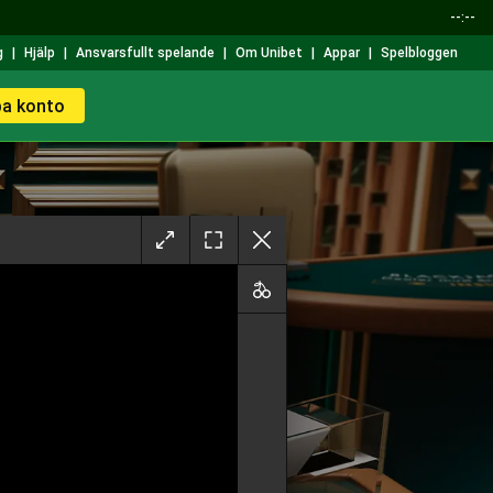
--:--
g
|
Hjälp
|
Ansvarsfullt spelande
|
Om Unibet
|
Appar
|
Spelbloggen
a konto