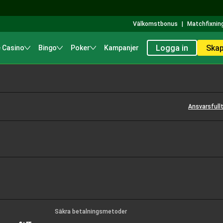
Välkomstbonus
|
Matchfixnin
Logga in
Skap
e Casino
Bingo
Poker
Kampanjer
Ansvarsfull
Säkra betalningsmetoder