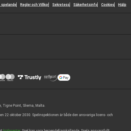
t spelande
Regler och Villkor
Sekretess
Säkerhetsinfo
Cookies
Hjälp
, Tigne Point, Sliema, Malta.
 den 22 oktober 2030. Spelinspektionen är både den ansvariga licens- och
rt
hjälpcenter
. Spel kan vara beroendeframkallande. Spela ansvarsfullt.