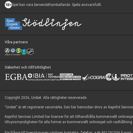
Spel kan vara beroendeframkallande. Spela ansvarsfullt.
Våra partners
Säkerhet och tillförlitlighet
Copyright 2026, Unibet. Alla rättigheter reserverade.
"Unibet" är ett registrerat varumärke. Den här hemsidan drivs av Kaprifol Servi
Kaprifol Services Limited har licenser för att tillhandhålla kommersiellt online
tillsynsmyndigheten för alla former av kommersiellt onlinespel och vadhållning 
För frågor till licenshavaren vänligen kontakta: Telefon: +46 851791556 E-post: