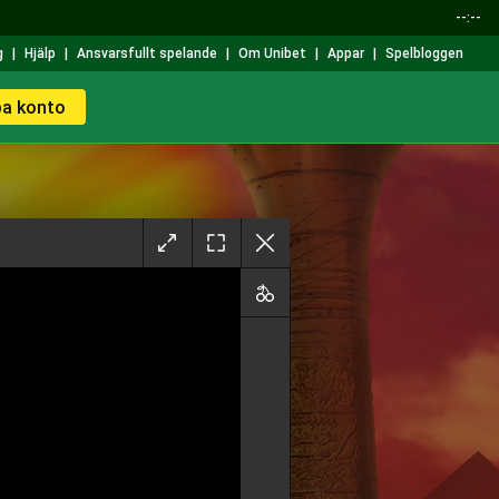
--:--
g
|
Hjälp
|
Ansvarsfullt spelande
|
Om Unibet
|
Appar
|
Spelbloggen
a konto