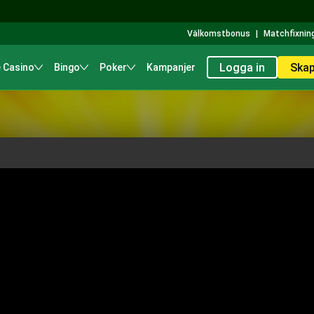
Välkomstbonus
|
Matchfixnin
Logga in
Skap
e Casino
Bingo
Poker
Kampanjer