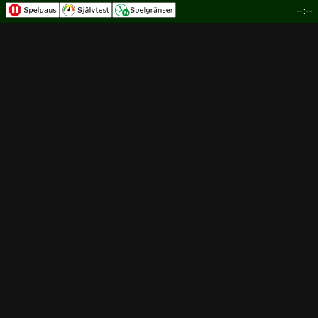
--:--