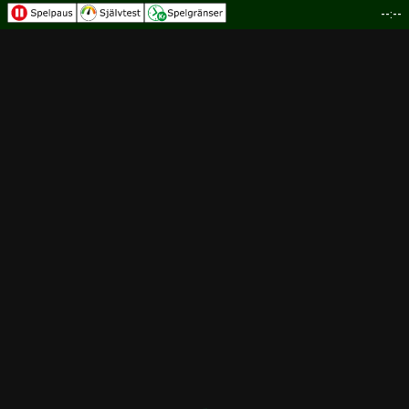
--:--