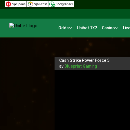
Odds
Unibet 1X2
Casino
Liv
Cash Strike Power Force 5
av
Blueprint Gaming