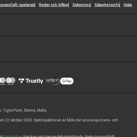
svarsfullt spelande
Regler och Villkor
Sekretess
Säkerhetsinfo
Hjälp
, Tigne Point, Sliema, Malta.
 den 22 oktober 2030. Spelinspektionen är både den ansvariga licens- och
rt
hjälpcenter
. Spel kan vara beroendeframkallande. Spela ansvarsfullt.