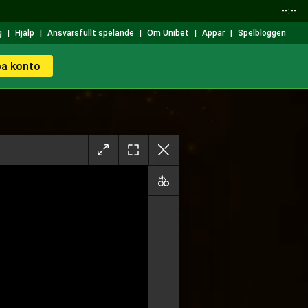
--:--
g
|
Hjälp
|
Ansvarsfullt spelande
|
Om Unibet
|
Appar
|
Spelbloggen
a konto