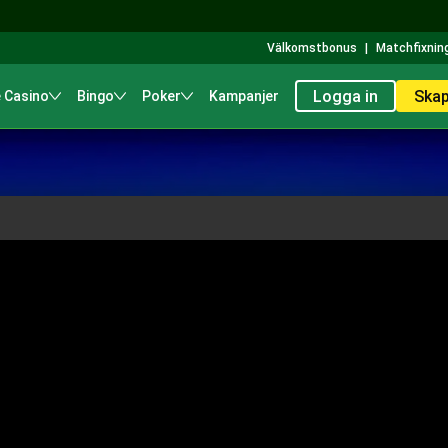
Välkomstbonus
|
Matchfixnin
Logga in
Skap
e Casino
Bingo
Poker
Kampanjer