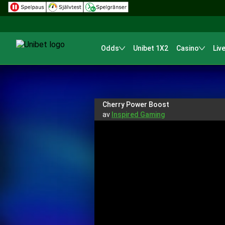
Odds
Unibet 1X2
Casino
Liv
Cherry Power Boost
av
Inspired Gaming