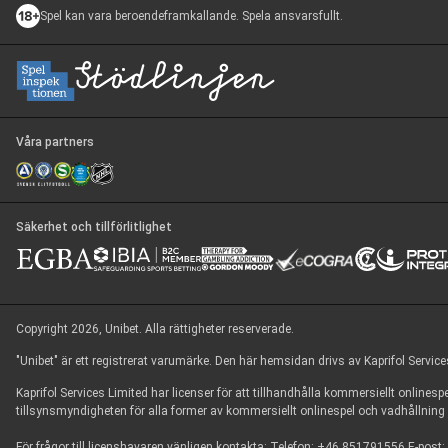
Spel kan vara beroendeframkallande. Spela ansvarsfullt.
Våra partners
Säkerhet och tillförlitlighet
Copyright 2026, Unibet. Alla rättigheter reserverade.
"Unibet" är ett registrerat varumärke. Den här hemsidan drivs av Kaprifol Servi
Kaprifol Services Limited har licenser för att tillhandhålla kommersiellt online
tillsynsmyndigheten för alla former av kommersiellt onlinespel och vadhållning 
För frågor till licenshavaren vänligen kontakta: Telefon: +46 851791556 E-post: