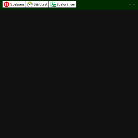
--:--