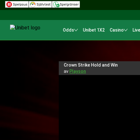
Odds
Unibet 1X2
Casino
Liv
Crown Strike Hold and Win
av
Playson