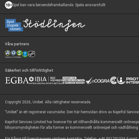
Spel kan vara beroendeframkallande. Spela ansvarsfullt.
Våra partners
Säkerhet och tillförlitlighet
Copyright 2026, Unibet. Alla rättigheter reserverade.
"Unibet" är ett registrerat varumärke. Den här hemsidan drivs av Kaprifol Servi
Kaprifol Services Limited har licenser för att tillhandhålla kommersiellt online
tillsynsmyndigheten för alla former av kommersiellt onlinespel och vadhållning 
För frågor till licenshavaren vänligen kontakta: Telefon: +46 851791556 E-post: