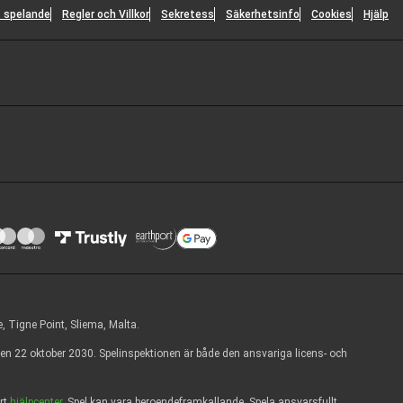
t spelande
Regler och Villkor
Sekretess
Säkerhetsinfo
Cookies
Hjälp
, Tigne Point, Sliema, Malta.
 den 22 oktober 2030. Spelinspektionen är både den ansvariga licens- och
rt
hjälpcenter
. Spel kan vara beroendeframkallande. Spela ansvarsfullt.