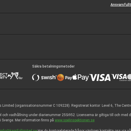
Ansvarsfull
Säkra betalningsmetoder
ces Limited (organisationsnummer C 109228). Registrerat kontor: Level 6, The Centre
spel och vadhållning under diarienummer 25Si952. Licenserna är giltiga till och med
i Sverige. Mer information finns på
www.spelinspektionen.se
info@kaprifollimited.se
Har du kontorelaterade frågor vänligen kontakta oss via vå