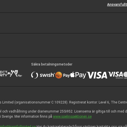
Ansvarsfull
Säkra betalningsmetoder
ces Limited (organisationsnummer C 109228). Registrerat kontor: Level 6, The Centre
spel och vadhållning under diarienummer 25Si952. Licenserna är giltiga till och med
i Sverige. Mer information finns på
www.spelinspektionen.se
info@kaprifollimited.se
Har du kontorelaterade frågor vänligen kontakta oss via vå