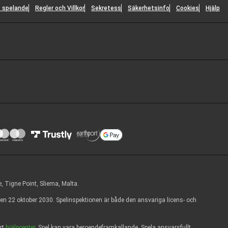
t spelande
Regler och Villkor
Sekretess
Säkerhetsinfo
Cookies
Hjälp
, Tigne Point, Sliema, Malta.
 den 22 oktober 2030. Spelinspektionen är både den ansvariga licens- och
rt
hjälpcenter
. Spel kan vara beroendeframkallande. Spela ansvarsfullt.