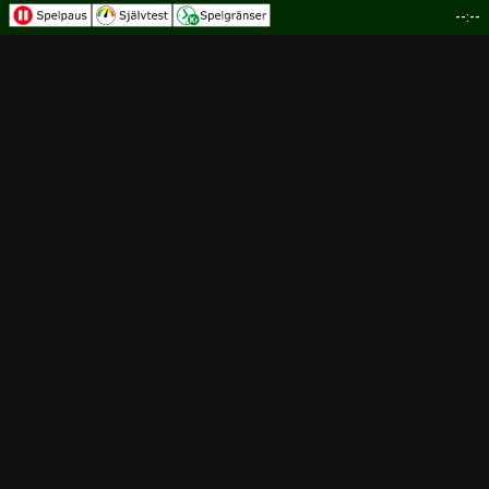
--:--