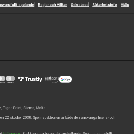
svarsfullt spelande
Regler och Villkor
Sekretess
Säkerhetsinfo
Hjälp
, Tigne Point, Sliema, Malta.
 den 22 oktober 2030. Spelinspektionen är både den ansvariga licens- och
rt
hjälpcenter
. Spel kan vara beroendeframkallande. Spela ansvarsfullt.