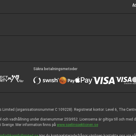
An
Säkra betalningsmetoder
ces Limited (organisationsnummer C 109228). Registrerat kontor: Level 6, The Centre
spel och vadhållning under diarienummer 25Si952. Licenserna är giltiga till och med
i Sverige. Mer information finns på
www.spelinspektionen.se
info@kaprifollimited.se
Har du kontorelaterade frågor vänligen kontakta oss via vå