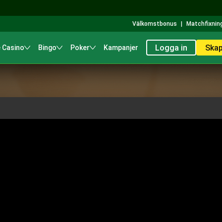
Välkomstbonus
|
Matchfixnin
Logga in
Skap
e Casino
Bingo
Poker
Kampanjer