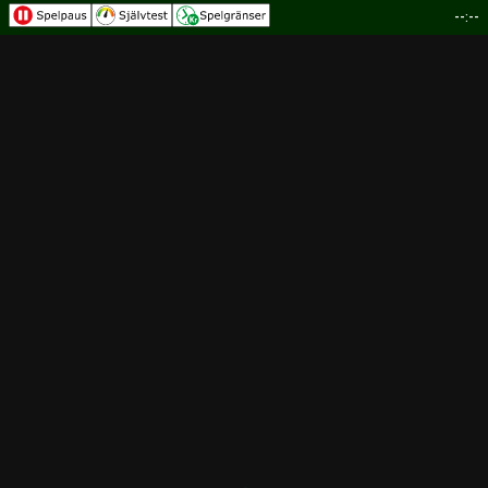
--:--