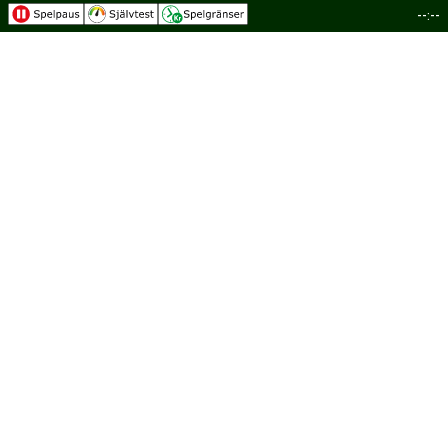
--:--