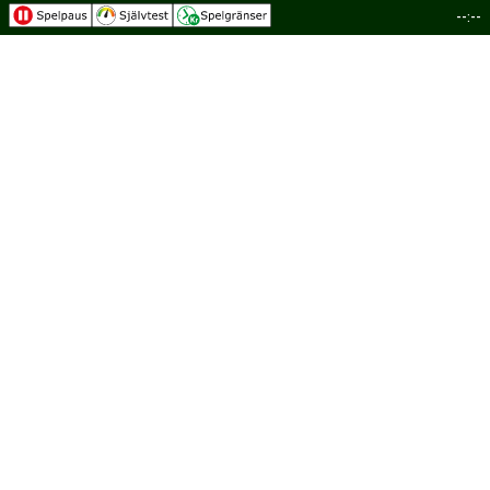
--:--