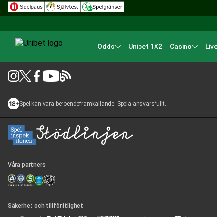
Odds
Unibet 1X2
Casino
Liv
Spel kan vara beroendeframkallande. Spela ansvarsfullt.
Våra partners
Säkerhet och tillförlitlighet