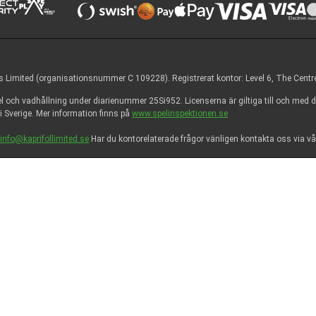
ces Limited (organisationsnummer C 109228). Registrerat kontor: Level 6, The Centre
spel och vadhållning under diarienummer 25Si952. Licenserna är giltiga till och med
i Sverige. Mer information finns på
www.spelinspektionen.se
info@kaprifollimited.se
Har du kontorelaterade frågor vänligen kontakta oss via vå