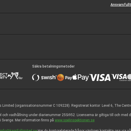
Ansvarsfull
Säkra betalningsmetoder
ces Limited (organisationsnummer C 109228). Registrerat kontor: Level 6, The Centre
spel och vadhållning under diarienummer 25Si952. Licenserna är giltiga till och med
i Sverige. Mer information finns på
www.spelinspektionen.se
info@kaprifollimited.se
Har du kontorelaterade frågor vänligen kontakta oss via vå