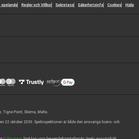
t spelande
Regler och Villkor
Sekretess
Säkerhetsinfo
Cookies
Hjälp
, Tigne Point, Sliema, Malta.
 den 22 oktober 2030. Spelinspektionen är både den ansvariga licens- och
rt
hjälpcenter
. Spel kan vara beroendeframkallande. Spela ansvarsfullt.