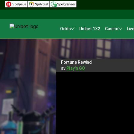
Odds
Unibet 1X2
Casino
Liv
Fortune Rewind
av
Play'n GO