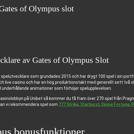
 Gates of Olympus slot
cklare av Gates of Olympus Slot
spelutvecklare som grundades 2015 och har drygt 100 spel i sin portfoli
h live casino och har en hög produktionstakt med generellt sett två 
ed underhållande animationer som förhöjer spelupplevelsen.
asinolobbyn på Unibet så kommer du få fram över 270 spel från Pragmati
å kan vi rekommendera spel som
777 Strike
,
Starburst
,
Divine Fortune
,
P
us bonusfunktioner