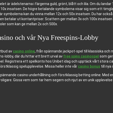
let är ädelstenarna i färgerna guld, grönt, blått och lila. Om du land
 10x insatsen. De högre betalande symbolerna visar sig som ett timglas
e här symbolerna kan du vinna mellan 12x och 50x insatsen. Du har ock
n betalar ut kontantpriser. Scattern ger mellan 3x och 100x insatsen
boler som kan ge mellan 2x och 500x.
asino och vår Nya Freespins-Lobby
utbud av
casino online
, från spännande jackpot-spel till klassiska oc
-lobby, där du hittar ett brett urval av
free spins casinospel
som ger 
el. Registrera ett spelkonto hos Unibet idag och upptäck vårt stora cas
förstklassig spelupplevelse. Missa heller inte vår
casino bonus
till nya
 spännande casino underhållning och förstklassig betting online. Med e
roligare. Gissa vem som tar hem segern och njut av en unik upplevelse