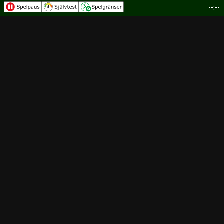
--:--