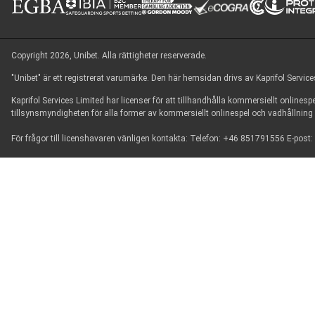
Copyright 2026, Unibet. Alla rättigheter reserverade.
"Unibet" är ett registrerat varumärke. Den här hemsidan drivs av Kaprifol Servi
Kaprifol Services Limited har licenser för att tillhandhålla kommersiellt online
tillsynsmyndigheten för alla former av kommersiellt onlinespel och vadhållning 
För frågor till licenshavaren vänligen kontakta: Telefon: +46 851791556 E-post: