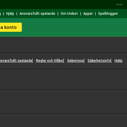
--:--
g
|
Hjälp
|
Ansvarsfullt spelande
|
Om Unibet
|
Appar
|
Spelbloggen
a konto
svarsfullt spelande
Regler och Villkor
Sekretess
Säkerhetsinfo
Hjälp