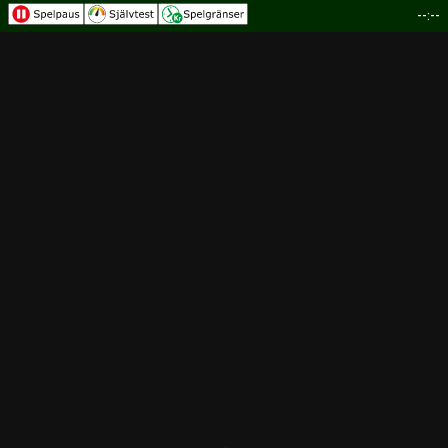
--:--