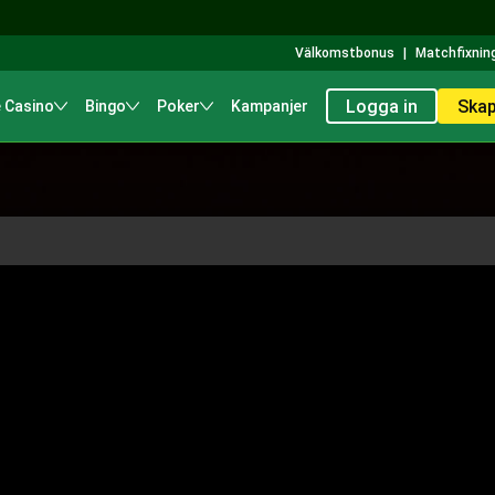
Välkomstbonus
|
Matchfixnin
Logga in
Skap
e Casino
Bingo
Poker
Kampanjer