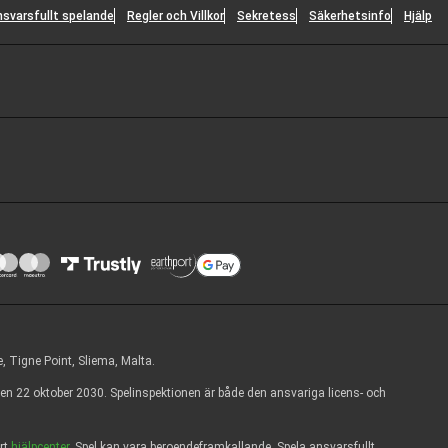
svarsfullt spelande
Regler och Villkor
Sekretess
Säkerhetsinfo
Hjälp
, Tigne Point, Sliema, Malta.
 den 22 oktober 2030. Spelinspektionen är både den ansvariga licens- och
rt
hjälpcenter
. Spel kan vara beroendeframkallande. Spela ansvarsfullt.