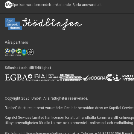
Spel kan vara beroendeframkallande. Spela ansvarsfullt.
Våra partners
Säkerhet och tillförlitlighet
Copyright 2026, Unibet. Alla rättigheter reserverade.
"Unibet" är ett registrerat varumärke. Den här hemsidan drivs av Kaprifol Servi
Kaprifol Services Limited har licenser för att tillhandhålla kommersiellt online
tillsynsmyndigheten för alla former av kommersiellt onlinespel och vadhållning 
För frågor till licenshavaren vänligen kontakta: Telefon: +46 851791556 E-post: